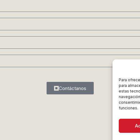
Para ofrece
para almace
Contáctanos
estas tecn
navegación o
consentimie
funciones.
A