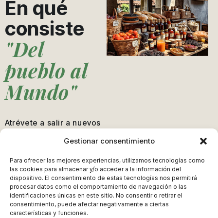
En qué
consiste
"Del
pueblo al
Mundo"
Atrévete a salir a nuevos
mercados.
Gestionar consentimiento
Con “Del Pueblo al
Para ofrecer las mejores experiencias, utilizamos tecnologías como
Mundo” llevar tu
las cookies para almacenar y/o acceder a la información del
dispositivo. El consentimiento de estas tecnologías nos permitirá
producto a una feria
procesar datos como el comportamiento de navegación o las
internacional y darte a
identificaciones únicas en este sitio. No consentir o retirar el
consentimiento, puede afectar negativamente a ciertas
conocer es más fácil que
características y funciones.