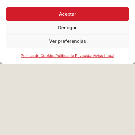
nunca.
Nuestro servicio brinda
Aceptar
la facilidad de
asistir a
Denegar
ferias internacionales
de una manera
Ver preferencias
asequible
,
logrando así
acceso a nuevos
Política de Cookies
Política de Privacidad
Aviso Legal
mercados mediante sub-
stands personalizados
dentro de un stand
colectivo compartido
entre los miembros de la
cooperativa.
¡Empieza e
exportar!