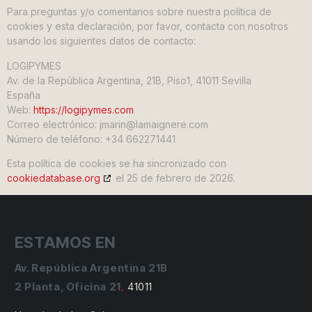
Para preguntas y/o comentarios sobre nuestra política de
cookies y esta declaración, por favor, contacta con nosotros
usando los siguientes datos de contacto:
LOGIPYMES
Av. de la República Argentina, 21B, Piso1, 41011 Sevilla
España
Web:
https://logipymes.com
Correo electrónico:
jmarin@
lamaignere.com
Número de teléfono: +34 662271441
Esta política de cookies se ha sincronizado con
cookiedatabase.org
el 25 de febrero de 2026.
ESTAMOS EN
Av. República Argentina 21B
2 Planta, Oficina 21
,
41011