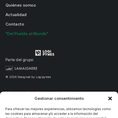
Quiénes somos
Actualidad
Contacto
"Del Pueblo al Mundo"
Parte del grupo
© 2026 Designed by Logipymes
PÁGINAS LEGALES
Gestionar consentimiento
Aviso legal
Para ofrecer las mejores experiencias, utilizamos tecnologías como
las cookies para almacenar y/o acceder a la información del
Política de privacidad