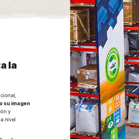
a la
cional,
o su imagen
ión y
a nivel