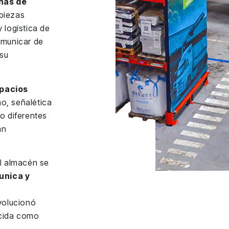
ñas de
 piezas
 logística de
omunicar de
 su
pacios
o, señalética
o diferentes
an
El almacén se
unica y
volucionó
ocida como