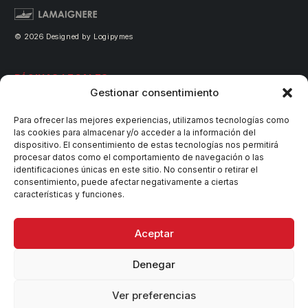
© 2026 Designed by Logipymes
PÁGINAS LEGALES
Gestionar consentimiento
Aviso legal
Para ofrecer las mejores experiencias, utilizamos tecnologías como
las cookies para almacenar y/o acceder a la información del
Política de privacidad
dispositivo. El consentimiento de estas tecnologías nos permitirá
procesar datos como el comportamiento de navegación o las
Política de cookies
identificaciones únicas en este sitio. No consentir o retirar el
consentimiento, puede afectar negativamente a ciertas
Política de calidad
características y funciones.
Requisitos de proveedores
Aceptar
NUESTRAS RRSS
Denegar
Ver preferencias