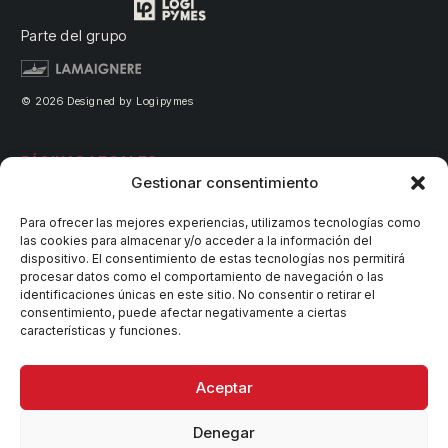
Parte del grupo
© 2026 Designed by Logipymes
PÁGINAS LEGALES
Gestionar consentimiento
Aviso legal
Para ofrecer las mejores experiencias, utilizamos tecnologías como
las cookies para almacenar y/o acceder a la información del
Política de privacidad
dispositivo. El consentimiento de estas tecnologías nos permitirá
procesar datos como el comportamiento de navegación o las
Política de cookies
identificaciones únicas en este sitio. No consentir o retirar el
consentimiento, puede afectar negativamente a ciertas
Política de calidad
características y funciones.
Requisitos de proveedores
Aceptar
NUESTRAS RRSS
Denegar